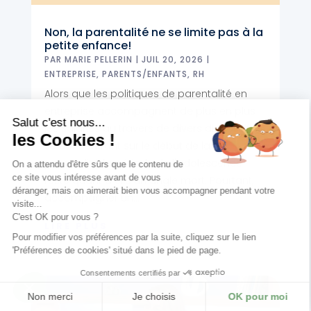
Non, la parentalité ne se limite pas à la
petite enfance!
PAR
MARIE PELLERIN
|
JUIL 20, 2026
|
ENTREPRISE
,
PARENTS/ENFANTS
,
RH
Alors que les politiques de parentalité en
entreprise accompagnent de plus en plus
Salut c'est nous...
les salariés au travers de divers dispositifs
les Cookies !
se concentrant sur le début de la
parentalité, la période de l'adolescence
On a attendu d'être sûrs que le contenu de
ce site vous intéresse avant de vous
reste quant à elle un angle mort. Pourtant,
déranger, mais on aimerait bien vous accompagner pendant votre
accompagner un...
visite...
C'est OK pour vous ?
LIRE PLUS
Pour modifier vos préférences par la suite, cliquez sur le lien
'Préférences de cookies' situé dans le pied de page.
Consentements certifiés par
Non merci
Je choisis
OK pour moi