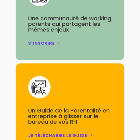
Une communauté de working
parents qui partagent les
mêmes enjeux
S'INSCRIRE
Un Guide de la Parentalité en
entreprise à glisser sur le
bureau de vos RH
JE TÉLÉCHARGE LE GUIDE