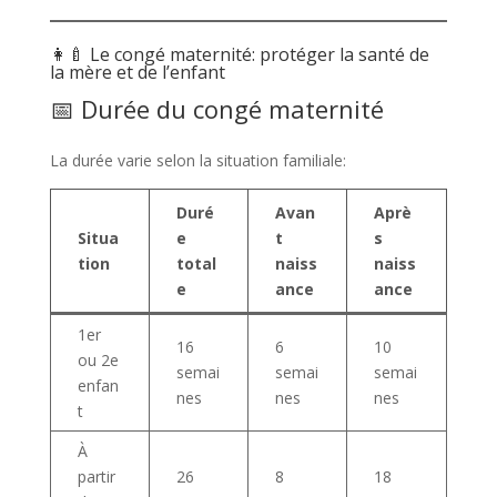
👩‍🍼 Le congé maternité: protéger la santé de
la mère et de l’enfant
📅 Durée du congé maternité
La durée varie selon la situation familiale:
Duré
Avan
Aprè
Situa
e
t
s
tion
total
naiss
naiss
e
ance
ance
1er
16
6
10
ou 2e
semai
semai
semai
enfan
nes
nes
nes
t
À
partir
26
8
18