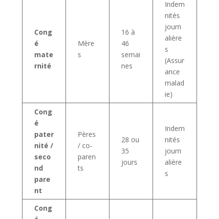
Indem
nités
journ
Cong
16 à
alière
é
Mère
46
s
mate
s
semai
(Assur
rnité
nes
ance
malad
ie)
Cong
é
Indem
pater
Pères
28 ou
nités
nité /
/ co-
35
journ
seco
paren
jours
alière
nd
ts
s
pare
nt
Cong