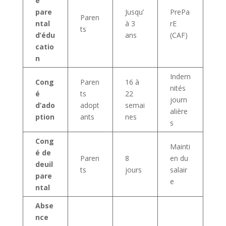
é
pare
Jusqu’
PrePa
Paren
ntal
à 3
rE
ts
d’édu
ans
(CAF)
catio
n
Indem
Cong
Paren
16 à
nités
é
ts
22
journ
d’ado
adopt
semai
alière
ption
ants
nes
s
Cong
Mainti
é de
Paren
8
en du
deuil
ts
jours
salair
pare
e
ntal
Abse
nce