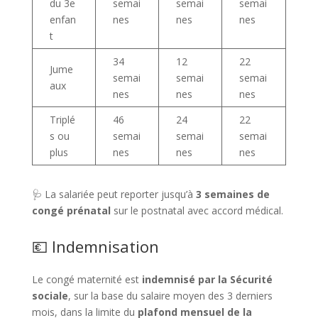
du 3e
semai
semai
semai
enfan
nes
nes
nes
t
34
12
22
Jume
semai
semai
semai
aux
nes
nes
nes
Triplé
46
24
22
s ou
semai
semai
semai
plus
nes
nes
nes
🩺 La salariée peut reporter jusqu’à
3 semaines de
congé prénatal
sur le postnatal avec accord médical.
💶 Indemnisation
Le congé maternité est
indemnisé par la Sécurité
sociale
, sur la base du salaire moyen des 3 derniers
mois, dans la limite du
plafond mensuel de la