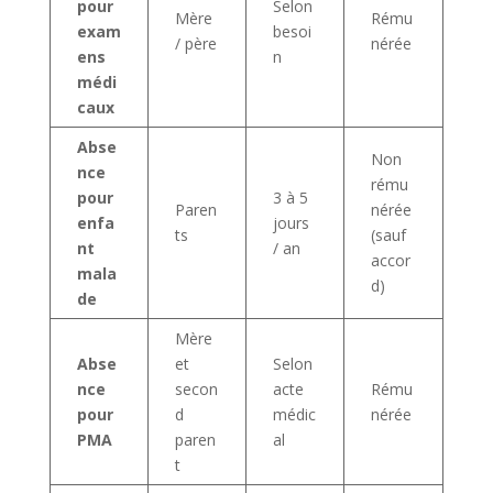
pour
Selon
Mère
Rému
exam
besoi
/ père
nérée
ens
n
médi
caux
Abse
Non
nce
rému
pour
3 à 5
Paren
nérée
enfa
jours
ts
(sauf
nt
/ an
accor
mala
d)
de
Mère
Abse
et
Selon
nce
secon
acte
Rému
pour
d
médic
nérée
PMA
paren
al
t