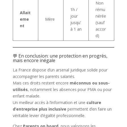
Non
1h /
rému
Allait
jour
nérée
eme
Mère
jusqu’
(sauf
nt
à 1 an
accor
d)
💬 En conclusion: une protection en progrès,
mais encore inégale
La France dispose d’un arsenal juridique solide pour
accompagner les parents salariés.
Mais ces droits restent encore
méconnus ou sous-
utilisés
, notamment les absences pour PMA ou pour
enfant malade.
Un meilleur accès à l’information et une
culture
d’entreprise plus inclusive
permettent d’en faire un
véritable levier d’égalité professionnelle.
Chez
Parents on board
, nous valorisons les