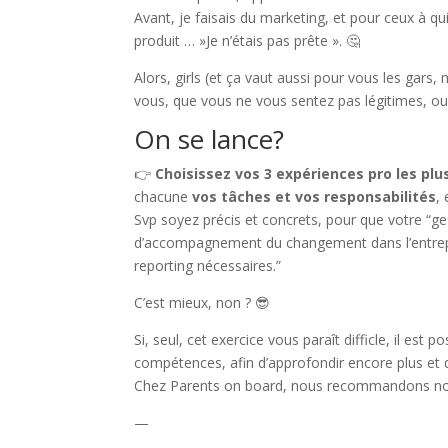
Avant, je faisais du marketing, et pour ceux à q
produit … »Je n’étais pas prête ». 🤔
Alors, girls (et ça vaut aussi pour vous les gars
vous, que vous ne vous sentez pas légitimes, ou 
On se lance?
👉
Choisissez vos 3 expériences pro les plu
chacune
vos tâches et vos responsabilités
,
Svp soyez précis et concrets, pour que votre “ge
d’accompagnement du changement dans l’entrepris
reporting nécessaires.”
C’est mieux, non ? 😎
Si, seul, cet exercice vous paraît difficle, il es
compétences, afin d’approfondir encore plus et d
Chez Parents on board, nous recommandons no
—