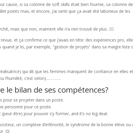
ur cause, si sa colonne de soft skills était bien fournie, sa colonne d
et points max, et encore, j’ai senti que ça avait été laborieux de les
erché, mais que non, vraiment elle n’a rien trouvé de plus. 🤷‍♀️
 revue, et ça confirme ce que j’avais en tête: des expériences pro, ell
s quand je lis, par exemple, “gestion de projets” dans sa maigre liste 
éalisatrice) qui dit que les femmes manquent de confiance en elles e
ou l’humilité, c’est selon)…………..
ire le bilan de ses compétences?
s pour se projeter dans un poste.
nne personne pour ce poste.
peut-être) pour pouvoir s’y former, and it’s no big deal.
posteur, un complexe d’infériorité, le syndrome de la bonne élève ou 
z! 😉