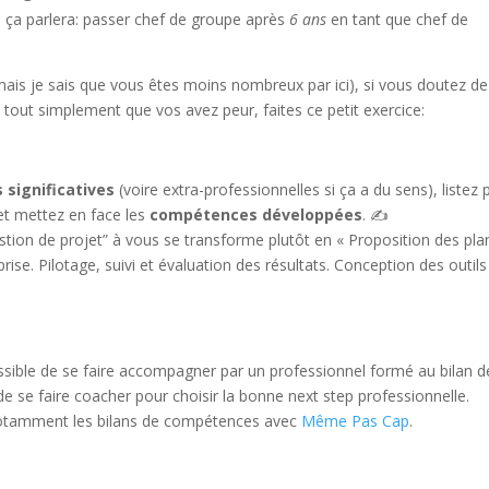
ui ça parlera: passer chef de groupe après
6 ans
en tant que chef de
, mais je sais que vous êtes moins nombreux par ici), si vous doutez de
tout simplement que vos avez peur, faites ce petit exercice:
s significatives
(voire extra-professionnelles si ça a du sens), listez 
 et mettez en face les
compétences développées
. ✍️
stion de projet” à vous se transforme plutôt en « Proposition des pla
e. Pilotage, suivi et évaluation des résultats. Conception des outils
t possible de se faire accompagner par un professionnel formé au bilan d
e se faire coacher pour choisir la bonne next step professionnelle.
tamment les bilans de compétences avec
Même Pas Cap
.