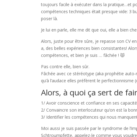
toujours facile à exécuter dans la pratique…et po
compétences techniques était presque vide: 3 bull
poser là.
Je lui en parle, elle me dit que oui, elle a bien ch
Alors, juste pour être sûre, je repasse son CV en
a, des belles expériences bien consistantes! Alor
compétences, et bien je suis … fâchée ! 😾
Pas contre elle, bien sûr.
Fâchée avec ce stéréotype (aka prophétie auto-r
qu’à l’audace elles préfèrent le perfectionnisme (
Alors, à quoi ça sert de fa
1/ Avoir conscience et confiance en ses capacité
2/ Convaincre son interlocuteur qu’on est la bo
3/ Identifier les compétences qui nous manquent (
Moi aussi je suis passée par le syndrome de l’im
Schtroumpfette, appelez-le comme vous voudre