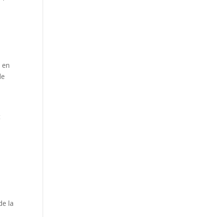
e
e en
de
t
de la